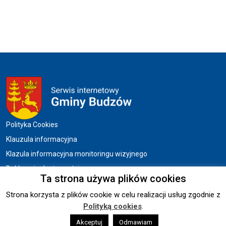
Menu w stopce
Polityka Cookies
Klauzula informacyjna
Klazula informacyjna monitoringu wizyjnego
Deklaracja dostępności
Ta strona używa plików cookies
Strona korzysta z plików cookie w celu realizacji usług zgodnie z
Copyright © 2026 UG BUDZÓW.
Polityką cookies
.
Akceptuj
Odmawiam
Wykonanie:
sm32 STUDIO