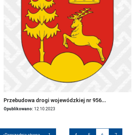
Przebudowa drogi wojewódzkiej nr 956...
Opublikowano:
12.10.2023
Paginacja
…
«
Poprzednia strona
1
4
5
6
7