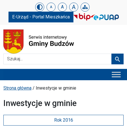
Urząd Gminy w Budzowie
Skip menu
A
A
A
E-Urząd - Portal Mieszkańca
Szukaj
Szuka
Menu główne
Ścieżka powrotu
Strona główna
/
Inwestycje w gminie
Inwestycje w gminie
Rok 2016