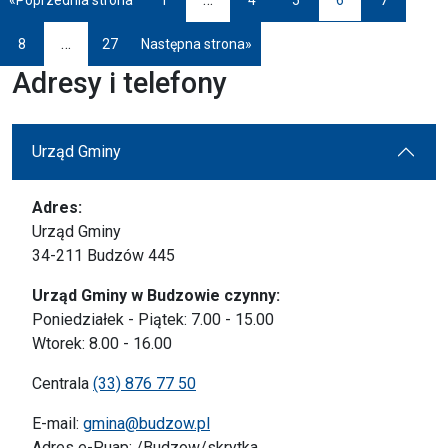
Przejdź do strony
Przejdź do strony
Przejdź do strony
Przejdź do
…
8
27
Następna strona
»
Przejdź do strony
Przejdź do strony
Adresy i telefony
Urząd Gminy
Adres:
Urząd Gminy
34-211 Budzów 445
Urząd Gminy w Budzowie czynny:
Poniedziałek - Piątek: 7.00 - 15.00
Wtorek: 8.00 - 16.00
Centrala
(33) 876 77 50
E-mail:
gmina@budzow.pl
Adres e-Puap: /Budzow/skrytka