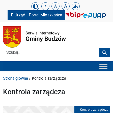
Urząd Gminy w Budzowie
Skip menu
A
A
A
E-Urząd - Portal Mieszkańca
Szukaj
Szuka
Menu główne
Ścieżka powrotu
Strona główna
/
Kontrola zarządcza
Kontrola zarządcza
Kontrola zarządcza