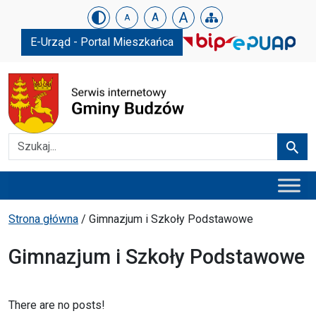
Urząd Gminy w Budzowie
Skip menu
A
A
A
E-Urząd - Portal Mieszkańca
Szukaj
Szuka
Menu główne
Ścieżka powrotu
Strona główna
/
Gimnazjum i Szkoły Podstawowe
Gimnazjum i Szkoły Podstawowe
There are no posts!