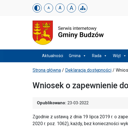
Urząd Gminy w Budzowi
Skip menu
A
A
A
Menu główne
Aktualności
Gmina
Rada
Wójt
Ścieżka powrotu
Strona główna
/
Deklaracja dostępności
/
Wnios
Wniosek o zapewnienie d
Opublikowano:
23-03-2022
Zgodnie z ustawą z dnia 19 lipca 2019 r. o za
2020 r. poz. 1062), każdy, bez konieczności w