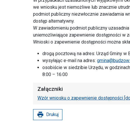
W przypadkach uzasadnionych wyjątkowymi oko
we wniosku jest niemożliwe lub znacznie utrud
podmiot publiczny niezwłocznie zawiadamia w
dostęp alternatywny.
W zawiadomieniu podmiot publiczny uzasadnia 
uniemożliwiające zapewnienie dostępności w 
Wnioski o zapewnienie dostępności można skła
drogą pocztową na adres: Urząd Gminy w 
wysyłając e-mail na adres:
gmina@budzow.
osobiście w siedzibie Urzędu, w godzinach 
8:00 – 16:00
Załączniki
Wzór wniosku o zapewnienie dostępności [do
print
Drukuj