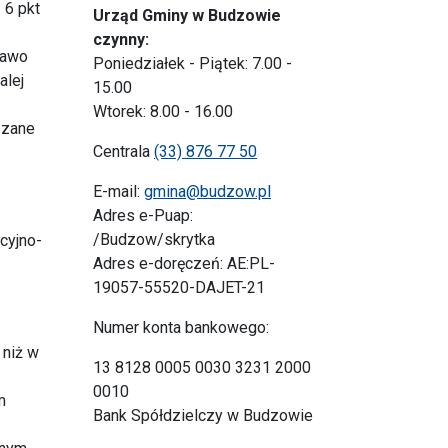
 6 pkt
Urząd Gminy w Budzowie
czynny:
rawo
Poniedziałek - Piątek: 7.00 -
alej
15.00
Wtorek: 8.00 - 16.00
ązane
Centrala
(33) 876 77 50
E-mail:
gmina@budzow.pl
Adres e-Puap:
/Budzow/skrytka
cyjno-
Adres e-doręczeń: AE:PL-
19057-55520-DAJET-21
Numer konta bankowego:
 niż w
13 8128 0005 0030 3231 2000
0010
m
Bank Spółdzielczy w Budzowie