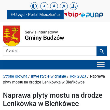
Urząd Gminy w Budzowie
Skip menu
A
A
A
E-Urząd - Portal Mieszkańca
Szukaj
Szuka
Menu główne
Ścieżka powrotu
Strona główna
/
Inwestycje w gminie
/
Rok 2023
/
Naprawa
płyty mostu na drodze Lenikówka w Bieńkówce
Naprawa płyty mostu na drodze
Lenikówka w Bieńkówce