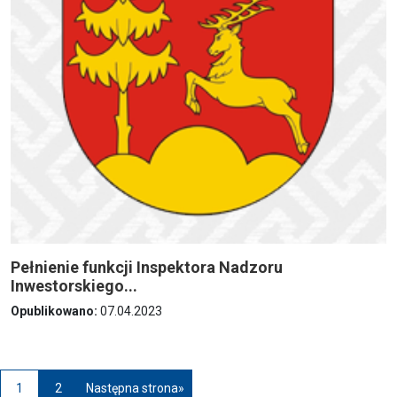
Pełnienie funkcji Inspektora Nadzoru
Inwestorskiego...
Opublikowano:
07.04.2023
Paginacja
1
2
Następna strona
»
Przejdź do strony