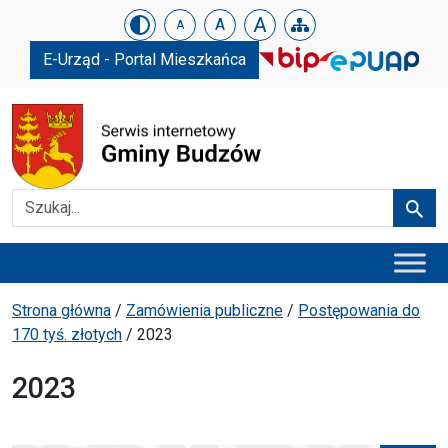
Urząd Gminy w Budzowie
Skip menu
A
A
A
E-Urząd - Portal Mieszkańca
Szukaj
Szuka
Menu główne
Ścieżka powrotu
Strona główna
/
Zamówienia publiczne
/
Postępowania do
170 tyś. złotych
/
2023
2023