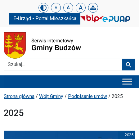
Urząd Gminy w Budzowie
Skip menu
A
A
A
E-Urząd - Portal Mieszkańca
Szukaj
Szuka
Menu główne
Ścieżka powrotu
Strona główna
/
Wójt Gminy
/
Podpisanie umów
/
2025
2025
2025