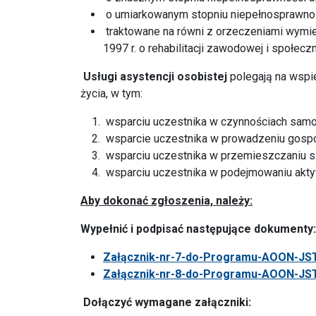
o umiarkowanym stopniu niepełnosprawnoś
traktowane na równi z orzeczeniami wymienion
1997 r. o rehabilitacji zawodowej i społec
Usługi asystencji osobistej
polegają na wspi
życia, w tym:
wsparciu uczestnika w czynnościach samoo
wsparcie uczestnika w prowadzeniu gospo
wsparciu uczestnika w przemieszczaniu s
wsparciu uczestnika w podejmowaniu aktyw
Aby dokonać zgłoszenia, należy:
Wypełnić i podpisać następujące dokumenty:
Załącznik-nr-7-do-Programu-AOON-JST
Załącznik-nr-8-do-Programu-AOON-JST
Dołączyć wymagane załączniki: