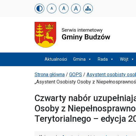
Urząd Gminy w Budzowi
Skip menu
A
A
A
Menu główne
Aktualności
Gmina
Rada
Wójt
Ścieżka powrotu
Strona główna
/
GOPS
/
Asystent osobisty oso
„Asystent Osobisty Osoby z Niepełnosprawnośc
Czwarty nabór uzupełniaj
Osoby z Niepełnosprawno
Terytorialnego – edycja 2