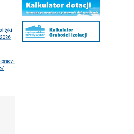
lityki-
-2026
-pracy-
o/