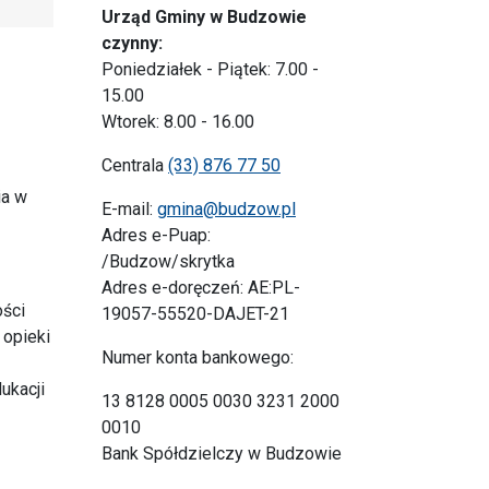
Urząd Gminy w Budzowie
czynny:
Poniedziałek - Piątek: 7.00 -
15.00
Wtorek: 8.00 - 16.00
Centrala
(33) 876 77 50
ia w
E-mail:
gmina@budzow.pl
Adres e-Puap:
/Budzow/skrytka
Adres e-doręczeń: AE:PL-
ości
19057-55520-DAJET-21
 opieki
Numer konta bankowego:
ukacji
13 8128 0005 0030 3231 2000
0010
Bank Spółdzielczy w Budzowie