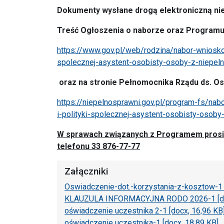
Dokumenty wysłane drogą elektroniczną ni
Treść Ogłoszenia o naborze oraz Programu w
https://www.gov.pl/web/rodzina/nabor-wniosko
spolecznej-asystent-osobisty-osoby-z-niepel
oraz na stronie Pełnomocnika Rządu ds. O
https://niepelnosprawni.gov.pl/program-fs/na
i-polityki-spolecznej-asystent-osobisty-osob
W sprawach związanych z Programem prosi
telefonu 33 876-77-77
Załączniki
Oswiadczenie-dot.-korzystania-z-kosztow-1 
KLAUZULA INFORMACYJNA RODO 2026-1 [doc
oświadczenie uczestnika 2-1 [docx, 16,96 KB
oświadczenie uczestnika-1 [docx, 18,89 KB]