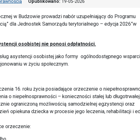
sprawnością
Opublikowano:
19-05-2026
znej w Budzowie prowadzi nabór uzupełniający do Programu
ią” dla Jednostek Samorządu terytorialnego – edycja 2026”w
stencji osobistej nie ponosi odpłatności.
ług asystencji osobistej jako formy ogólnodostępnego wsparc
jonowaniu w życiu społecznym.
ńczenia 16. roku życia posiadające orzeczenie o niepełnosprawn
nia o niepełnosprawności – konieczności stałej lub długotrwałej
znie ograniczoną możliwością samodzielnej egzystencji oraz
eń opiekuna dziecka w procesie jego leczenia, rehabilitacji i ed
ce orzeczenie:
lbo