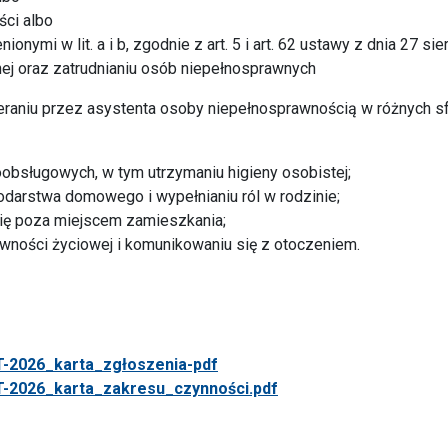
ci albo
ymi w lit. a i b, zgodnie z art. 5 i art. 62 ustawy z dnia 27 sie
znej oraz zatrudnianiu osób niepełnosprawnych
eraniu przez asystenta osoby niepełnosprawnością w różnych s
bsługowych, w tym utrzymaniu higieny osobistej;
darstwa domowego i wypełnianiu ról w rodzinie;
ię poza miejscem zamieszkania;
ności życiowej i komunikowaniu się z otoczeniem.
-2026_karta_zgłoszenia-pdf
-2026_karta_zakresu_czynności.pdf