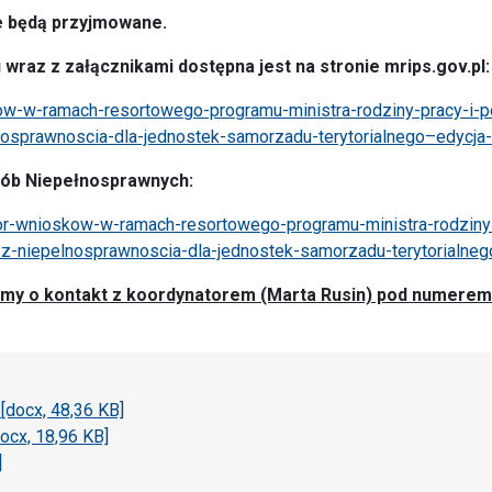
e będą przyjmowane.
raz z załącznikami dostępna jest na stronie mrips.gov.pl:
w-w-ramach-resortowego-programu-ministra-rodziny-pracy-i-po
nosprawnoscia-dla-jednostek-samorzadu-terytorialnego–edycja
sób Niepełnosprawnych:
bor-wnioskow-w-ramach-resortowego-programu-ministra-rodziny
y-z-niepelnosprawnoscia-dla-jednostek-samorzadu-terytorialneg
my o kontakt z koordynatorem (Marta Rusin) pod numerem
[docx, 48,36 KB]
x, 18,96 KB]
]