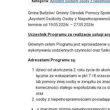
Kategoria:
Asystent osobisty osoby z niepełno
Gmina Budzów/ Gminny Ośrodek Pomocy Społec
„Asystent Osobisty Osoby z Niepełnosprawnośc
terminie od 19.05.2026r. – 27.05.2026r.
Uczestnik Programu za realizację usługi asy
Głównym celem Programu jest wprowadzenie us
wykonywaniu codziennych czynności oraz funkc
Adresatami Programu są:
dzieci od ukończenia 2. roku życia do uko
łącznie ze wskazaniami w pkt 7 i 8 orzecze
lub pomocy innej osoby w związku ze znac
konieczności stałego współudziału na co dzi
oraz
osoby z niepełnosprawnościami posiadają
o znacznym stopniu niepełnosprawności a