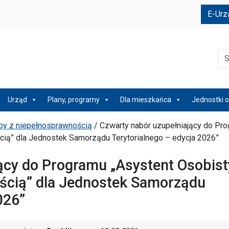
e
E-Urz
Szu
Urząd
Plany, programy
Dla mieszkańca
Jednostki o
by z niepełnosprawnością
/
Czwarty nabór uzupełniający do Pr
ią” dla Jednostek Samorządu Terytorialnego – edycja 2026”
ący do Programu „Asystent Osobist
ścią” dla Jednostek Samorządu
026”