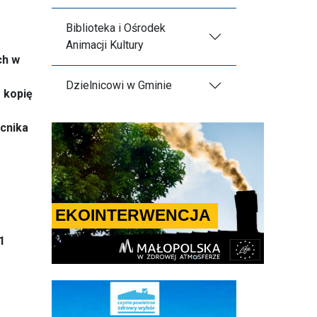
Biblioteka i Ośrodek
Animacji Kultury
ch w
Dzielnicowi w Gminie
 kopię
cnika
1