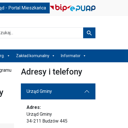
ąd - Portal Mieszkańca
kaj
Szukaj
rg.
Zakład komunalny
Informator
Adresy i telefony
ogramu
y
Urząd Gminy
Adres:
Urząd Gminy
34-211 Budzów 445