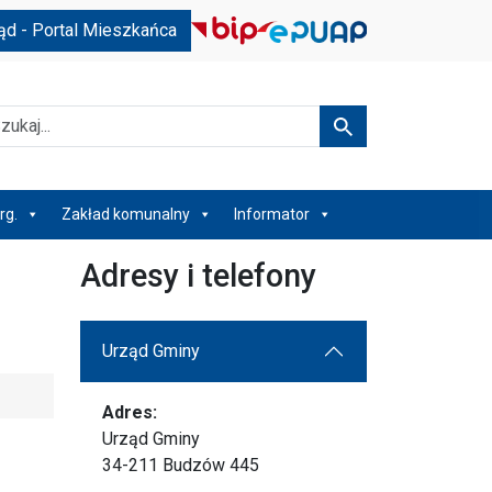
ąd - Portal Mieszkańca
kaj
Szukaj
rg.
Zakład komunalny
Informator
Adresy i telefony
Urząd Gminy
Adres:
Urząd Gminy
34-211 Budzów 445