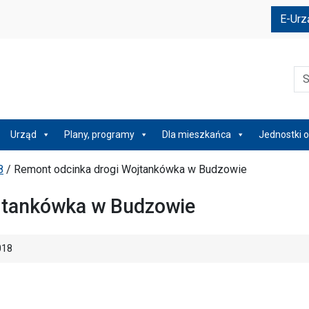
e
E-Urz
Szu
Urząd
Plany, programy
Dla mieszkańca
Jednostki o
8
/
Remont odcinka drogi Wojtankówka w Budzowie
jtankówka w Budzowie
018