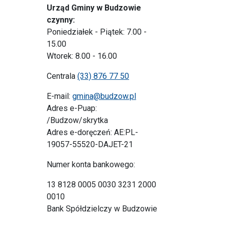
Urząd Gminy w Budzowie
czynny:
Poniedziałek - Piątek: 7.00 -
15.00
Wtorek: 8.00 - 16.00
Centrala
(33) 876 77 50
E-mail:
gmina@budzow.pl
Adres e-Puap:
/Budzow/skrytka
Adres e-doręczeń: AE:PL-
19057-55520-DAJET-21
Numer konta bankowego:
13 8128 0005 0030 3231 2000
0010
Bank Spółdzielczy w Budzowie