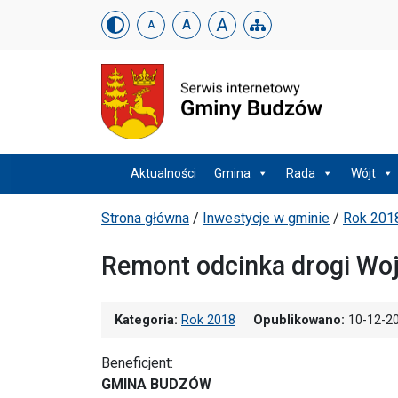
Urząd Gminy w Budzowi
Skip menu
A
A
A
Menu główne
Aktualności
Gmina
Rada
Wójt
Ścieżka powrotu
Strona główna
/
Inwestycje w gminie
/
Rok 201
Remont odcinka drogi Wo
Kategoria:
Rok 2018
Opublikowano:
10-12-2
Beneficjent:
GMINA BUDZÓW