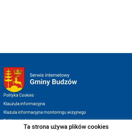
Menu w stopce
Polityka Cookies
Klauzula informacyjna
Klazula informacyjna monitoringu wizyjnego
Deklaracja dostępności
Ta strona używa plików cookies