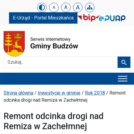
Urząd Gminy w Budzowie
Skip menu
A
A
A
E-Urząd - Portal Mieszkańca
Szukaj
Szuka
Menu główne
Ścieżka powrotu
Strona główna
/
Inwestycje w gminie
/
Rok 2018
/
Remont
odcinka drogi nad Remiza w Zachełmnej
Remont odcinka drogi nad
Remiza w Zachełmnej