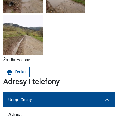
Źródło: własne
print
Drukuj
Adresy i telefony
Urząd Gminy
Adres: