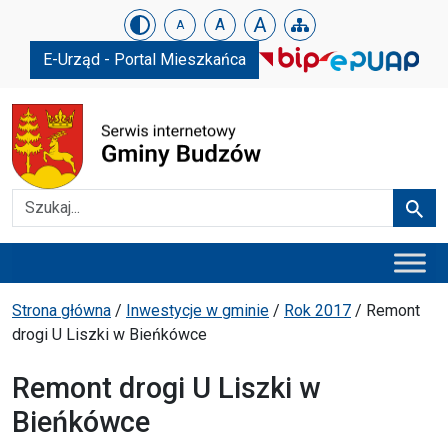
Urząd Gminy w Budzowie
Skip menu
A
A
A
E-Urząd - Portal Mieszkańca
Szukaj
Szuka
Menu główne
Ścieżka powrotu
Strona główna
/
Inwestycje w gminie
/
Rok 2017
/
Remont
drogi U Liszki w Bieńkówce
Remont drogi U Liszki w
Bieńkówce