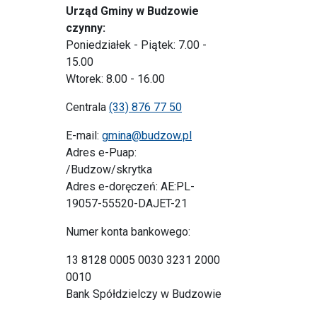
Urząd Gminy w Budzowie
czynny:
Poniedziałek - Piątek: 7.00 -
15.00
Wtorek: 8.00 - 16.00
Centrala
(33) 876 77 50
E-mail:
gmina@budzow.pl
Adres e-Puap:
/Budzow/skrytka
Adres e-doręczeń: AE:PL-
19057-55520-DAJET-21
Numer konta bankowego:
13 8128 0005 0030 3231 2000
0010
Bank Spółdzielczy w Budzowie