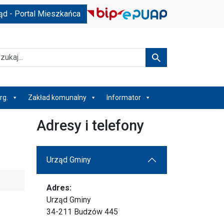
ąd - Portal Mieszkańca
kaj
Szukaj
rg.
Zakład komunalny
Informator
Adresy i telefony
Urząd Gminy
Adres:
Urząd Gminy
34-211 Budzów 445