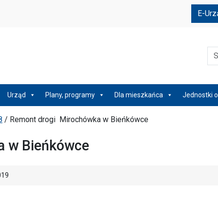
e
E-Urz
Szu
Urząd
Plany, programy
Dla mieszkańca
Jednostki o
8
/
Remont drogi Mirochówka w Bieńkówce
a w Bieńkówce
019