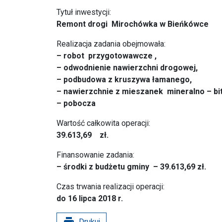
Tytuł inwestycji:
Remont drogi Mirochówka w Bieńkówce
Realizacja zadania obejmowała:
– robot przygotowawcze ,
– odwodnienie nawierzchni drogowej,
– podbudowa z kruszywa łamanego,
– nawierzchnie z mieszanek mineralno – bi
– pobocza
Wartość całkowita operacji:
39.613,69 zł.
Finansowanie zadania:
– środki z budżetu gminy –
39.613,69 zł.
Czas trwania realizacji operacji:
do 16 lipca 2018 r.
print
Drukuj