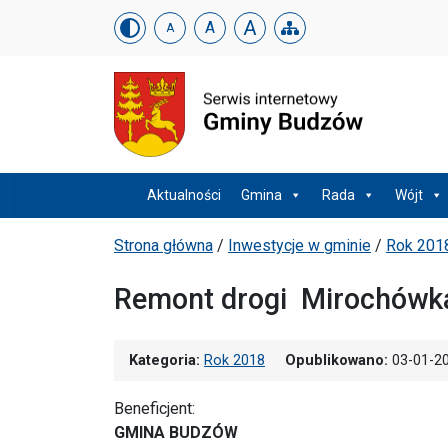
Urząd Gminy w Budzowi
Skip menu
A
A
A
Menu główne
Aktualności
Gmina
Rada
Wójt
Ścieżka powrotu
Strona główna
/
Inwestycje w gminie
/
Rok 201
Remont drogi Mirochówk
Kategoria:
Rok 2018
Opublikowano:
03-01-2
Beneficjent:
GMINA BUDZÓW