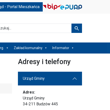
ąd - Portal Mieszkańca
kaj
Szukaj
rg.
Zakład komunalny
Informator
Adresy i telefony
Urząd Gminy
Adres:
Urząd Gminy
34-211 Budzów 445