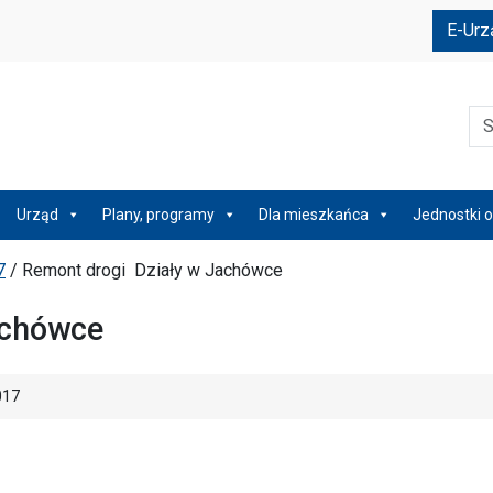
e
E-Urz
Szu
Urząd
Plany, programy
Dla mieszkańca
Jednostki o
7
/
Remont drogi Działy w Jachówce
achówce
017