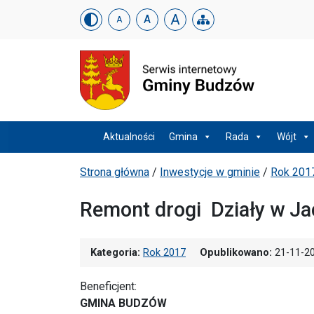
Urząd Gminy w Budzowi
Skip menu
A
A
A
Menu główne
Aktualności
Gmina
Rada
Wójt
Ścieżka powrotu
Strona główna
/
Inwestycje w gminie
/
Rok 201
Remont drogi Działy w J
Kategoria:
Rok 2017
Opublikowano:
21-11-2
Beneficjent:
GMINA BUDZÓW