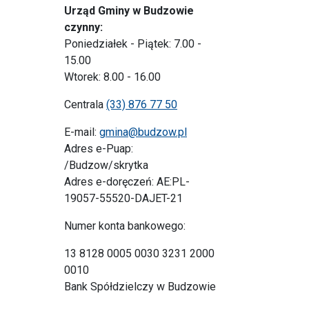
Urząd Gminy w Budzowie
czynny:
Poniedziałek - Piątek: 7.00 -
15.00
Wtorek: 8.00 - 16.00
Centrala
(33) 876 77 50
E-mail:
gmina@budzow.pl
Adres e-Puap:
/Budzow/skrytka
Adres e-doręczeń: AE:PL-
19057-55520-DAJET-21
Numer konta bankowego:
13 8128 0005 0030 3231 2000
0010
Bank Spółdzielczy w Budzowie