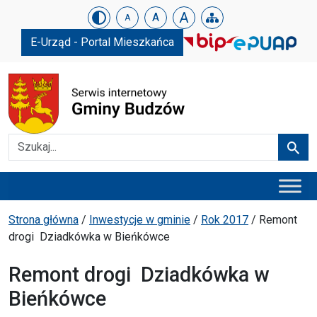
Urząd Gminy w Budzowie
Skip menu
A
A
A
E-Urząd - Portal Mieszkańca
Szukaj
Szuka
Menu główne
Ścieżka powrotu
Strona główna
/
Inwestycje w gminie
/
Rok 2017
/
Remont
drogi Dziadkówka w Bieńkówce
Remont drogi Dziadkówka w
Bieńkówce