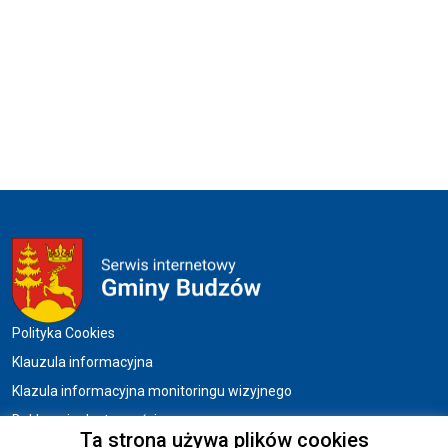
Menu w stopce
Polityka Cookies
Klauzula informacyjna
Klazula informacyjna monitoringu wizyjnego
Deklaracja dostępności
Ta strona używa plików cookies