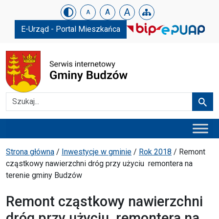
Urząd Gminy w Budzowie
Skip menu
A
A
A
E-Urząd - Portal Mieszkańca
Szukaj
Szuka
Menu główne
Ścieżka powrotu
Strona główna
/
Inwestycje w gminie
/
Rok 2018
/
Remont
cząstkowy nawierzchni dróg przy użyciu remontera na
terenie gminy Budzów
Remont cząstkowy nawierzchni
dróg przy użyciu remontera na