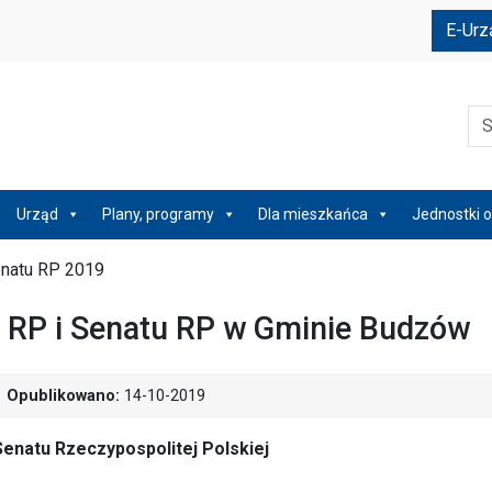
e
E-Urz
Szu
Urząd
Plany, programy
Dla mieszkańca
Jednostki o
enatu RP 2019
 RP i Senatu RP w Gminie Budzów
Opublikowano:
14-10-2019
Senatu Rzeczypospolitej Polskiej