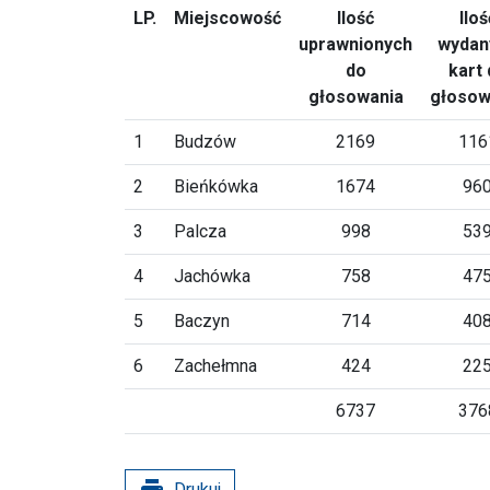
LP.
Miejscowość
Ilość
Iloś
uprawnionych
wydan
do
kart
głosowania
głosow
1
Budzów
2169
116
2
Bieńkówka
1674
96
3
Palcza
998
53
4
Jachówka
758
47
5
Baczyn
714
40
6
Zachełmna
424
22
6737
376
print
Drukuj