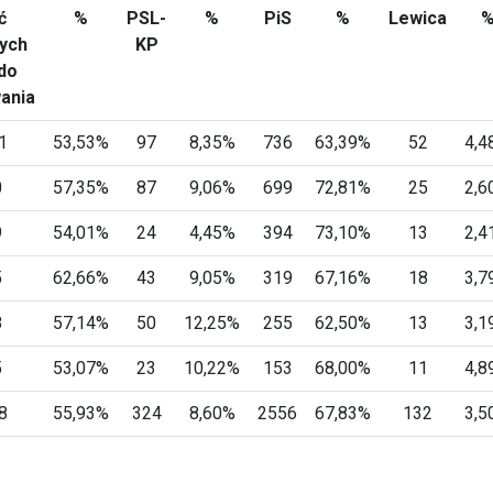
ć
%
PSL-
%
PiS
%
Lewica
ych
KP
 do
ania
1
53,53%
97
8,35%
736
63,39%
52
4,4
0
57,35%
87
9,06%
699
72,81%
25
2,6
9
54,01%
24
4,45%
394
73,10%
13
2,4
5
62,66%
43
9,05%
319
67,16%
18
3,7
8
57,14%
50
12,25%
255
62,50%
13
3,1
5
53,07%
23
10,22%
153
68,00%
11
4,8
8
55,93%
324
8,60%
2556
67,83%
132
3,5