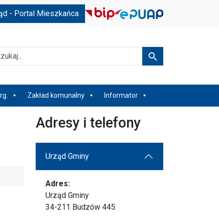
ąd - Portal Mieszkańca
kaj
Szukaj
rg.
Zakład komunalny
Informator
Adresy i telefony
Urząd Gminy
Adres:
Urząd Gminy
34-211 Budzów 445