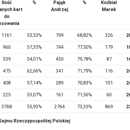
Ilość
%
Pająk
%
Koźbiał
anych kart
Andrzej
Marek
do
osowania
1161
53,53%
799
68,82%
326
2
960
57,35%
744
77,50%
179
1
539
54,01%
430
79,78%
87
1
475
62,66%
341
71,79%
116
2
408
57,14%
289
70,83%
101
2
225
53,07%
161
71,56%
60
2
3768
55,93%
2764
73,35%
869
2
Sejmu Rzeczypospolitej Polskiej