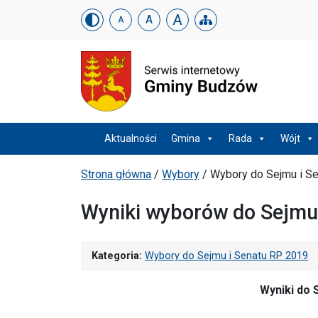
Urząd Gminy w Budzowi
Skip menu
A
A
A
Menu główne
Aktualności
Gmina
Rada
Wójt
Ścieżka powrotu
Strona główna
/
Wybory
/
Wybory do Sejmu i S
Wyniki wyborów do Sejmu
Kategoria:
Wybory do Sejmu i Senatu RP 2019
Wyniki do 