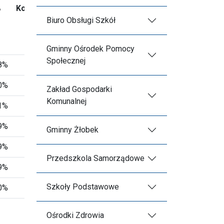
%
Konfederacja
%
Koalicja
%
Biuro Obsługi Szkół
Obywatelska
Gminny Ośrodek Pomocy
Społecznej
8%
84
7,24%
164
14,13%
0%
72
7,50%
66
6,88%
Zakład Gospodarki
Komunalnej
1%
46
8,53%
35
6,49%
9%
59
12,42%
33
6,95%
Gminny Żłobek
9%
45
11,03%
37
9,07%
Przedszkola Samorządowe
9%
10
4,44%
24
10,67%
Szkoły Podstawowe
0%
316
8,39%
359
9,53%
Ośrodki Zdrowia