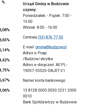
%
Urząd Gminy w Budzowie
czynny:
Poniedziałek - Piątek: 7.00 -
15.00
Wtorek: 8.00 - 16.00
8,08%
Centrala
(33) 876 77 50
8,65%
E-mail:
gmina@budzow.pl
6,14%
Adres e-Puap:
/Budzow/skrytka
4,42%
Adres e-doręczeń: AE:PL-
4,75%
19057-55520-DAJET-21
6,67%
Numer konta bankowego:
3,06%
13 8128 0005 0030 3231 2000
0010
Bank Spółdzielczy w Budzowie