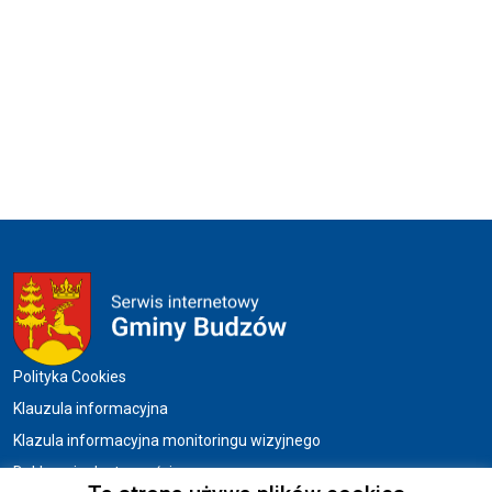
Menu w stopce
Polityka Cookies
Klauzula informacyjna
Klazula informacyjna monitoringu wizyjnego
Deklaracja dostępności