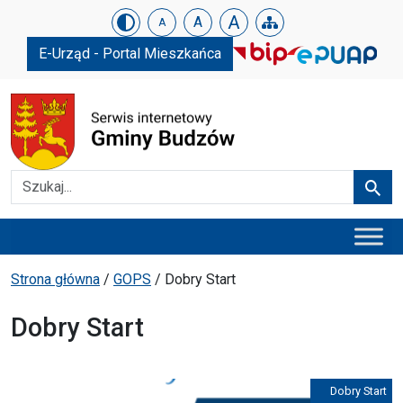
Urząd Gminy w Budzowie
Skip menu
A
A
A
E-Urząd - Portal Mieszkańca
Szukaj
Szuka
Menu główne
Ścieżka powrotu
Strona główna
/
GOPS
/
Dobry Start
Dobry Start
Dobry Start