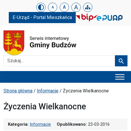
Urząd Gminy w Budzowie
Skip menu
A
A
A
E-Urząd - Portal Mieszkańca
Szukaj
Szuka
Menu główne
Ścieżka powrotu
Strona główna
/
Informacje
/
Życzenia Wielkanocne
Życzenia Wielkanocne
Kategoria:
Informacje
Opublikowano:
23-03-2016