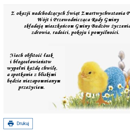
print
Drukuj