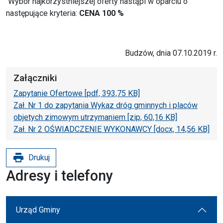
Wybór najkorzystniejszej oferty nastąpi w oparciu o
następujące kryteria:
CENA 100 %
Budzów, dnia 07.10.2019 r.
Załączniki
Zapytanie Ofertowe [pdf, 393,75 KB]
Zał. Nr 1 do zapytania Wykaz dróg gminnych i placów
objetych zimowym utrzymaniem [zip, 60,16 KB]
Zał. Nr 2 OŚWIADCZENIE WYKONAWCY [docx, 14,56 KB]
print
Drukuj
Adresy i telefony
Urząd Gminy