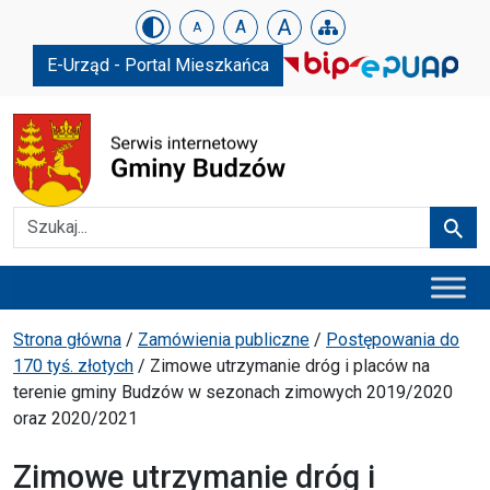
Urząd Gminy w Budzowie
Skip menu
A
A
A
E-Urząd - Portal Mieszkańca
Szukaj
Szuka
Menu główne
Ścieżka powrotu
Strona główna
/
Zamówienia publiczne
/
Postępowania do
170 tyś. złotych
/
Zimowe utrzymanie dróg i placów na
terenie gminy Budzów w sezonach zimowych 2019/2020
oraz 2020/2021
Zimowe utrzymanie dróg i