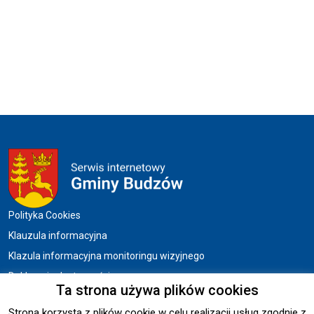
Menu w stopce
Polityka Cookies
Klauzula informacyjna
Klazula informacyjna monitoringu wizyjnego
Deklaracja dostępności
Ta strona używa plików cookies
Strona korzysta z plików cookie w celu realizacji usług zgodnie z