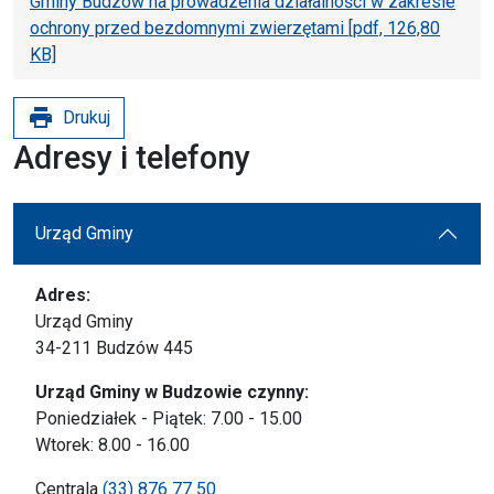
Gminy Budzów na prowadzenia działalności w zakresie
ochrony przed bezdomnymi zwierzętami [pdf, 126,80
KB]
print
Drukuj
Adresy i telefony
Urząd Gminy
Adres:
Urząd Gminy
34-211 Budzów 445
Urząd Gminy w Budzowie czynny:
Poniedziałek - Piątek: 7.00 - 15.00
Wtorek: 8.00 - 16.00
Centrala
(33) 876 77 50