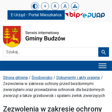
Urząd Gminy w Budzowie
Skip menu
A
A
A
E-Urząd - Portal Mieszkańca
Szukaj
Szuka
Menu główne
Ścieżka powrotu
Strona główna
/
Środowisko
/
Dokumenty i akty prawne
/
Zezwolenia w zakresie ochrony przed bezdomnymi
zwierzętami oraz prowadzenia schronisk dla bezdomnych
zwierząt a także grzebowisk i spalarni zwłok zwierzęcych
Zezwolenia w zakresie ochrony