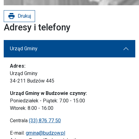
print
Drukuj
Adresy i telefony
Urząd Gminy
Adres:
Urząd Gminy
34-211 Budzów 445
Urząd Gminy w Budzowie czynny:
Poniedziałek - Piątek: 7.00 - 15.00
Wtorek: 8.00 - 16.00
Centrala
(33) 876 77 50
E-mail:
gmina@budzow.pl