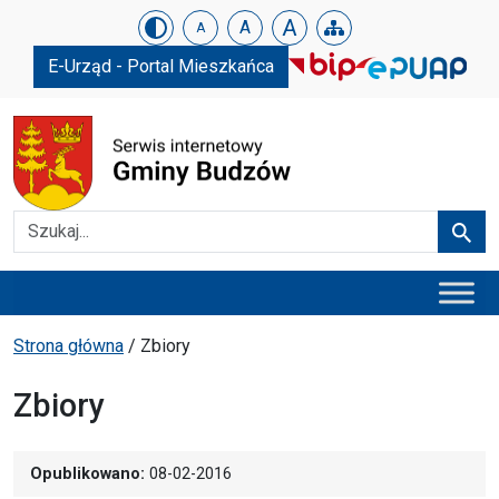
Urząd Gminy w Budzowie
Skip menu
A
A
A
E-Urząd - Portal Mieszkańca
Szukaj
Szuka
Menu główne
Ścieżka powrotu
Strona główna
/
Zbiory
Zbiory
Opublikowano:
08-02-2016