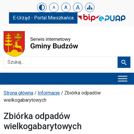
Urząd Gminy w Budzowie
Skip menu
A
A
A
E-Urząd - Portal Mieszkańca
Szukaj
Szuka
Menu główne
Ścieżka powrotu
Strona główna
/
Informacje
/
Zbiórka odpadów
wielkogabarytowych
Zbiórka odpadów
wielkogabarytowych