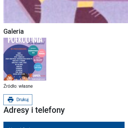
Galeria
Źródło: własne
print
Drukuj
Adresy i telefony