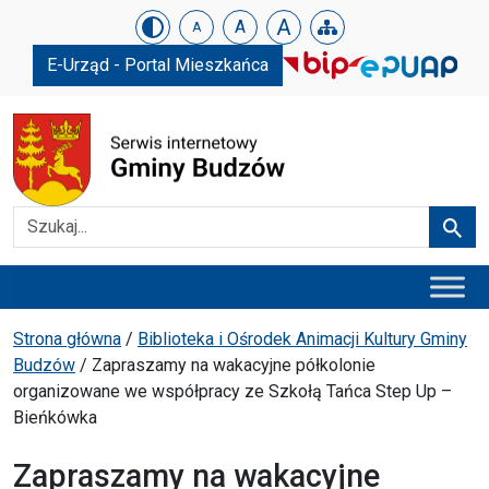
Urząd Gminy w Budzowie
Skip menu
A
A
A
E-Urząd - Portal Mieszkańca
Szukaj
Szuka
Menu główne
Ścieżka powrotu
Strona główna
/
Biblioteka i Ośrodek Animacji Kultury Gminy
Budzów
/
Zapraszamy na wakacyjne półkolonie
organizowane we współpracy ze Szkołą Tańca Step Up –
Bieńkówka
Zapraszamy na wakacyjne