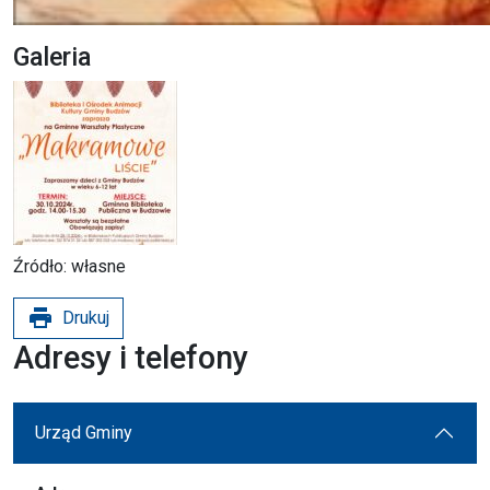
Galeria
Źródło: własne
print
Drukuj
Adresy i telefony
Urząd Gminy