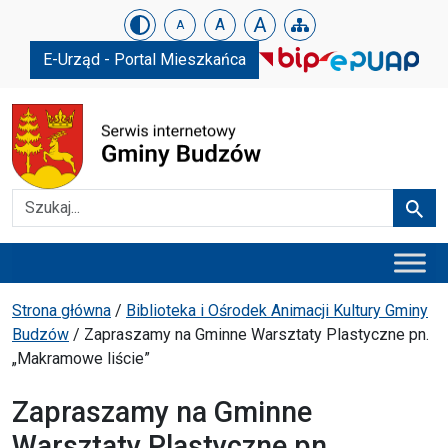
Urząd Gminy w Budzowie
Skip menu
A
A
A
E-Urząd - Portal Mieszkańca
Szukaj
Szuka
Menu główne
Ścieżka powrotu
Strona główna
/
Biblioteka i Ośrodek Animacji Kultury Gminy
Budzów
/
Zapraszamy na Gminne Warsztaty Plastyczne pn.
„Makramowe liście”
Zapraszamy na Gminne
Warsztaty Plastyczne pn.