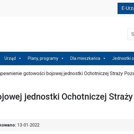
e
E-Urz
Szu
Urząd
Plany, programy
Dla mieszkańca
Jednostki o
pewnienie gotowości bojowej jednostki Ochotniczej Straży Poża
jowej jednostki Ochotniczej Straży
kowano:
13-01-2022