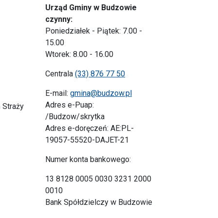
Urząd Gminy w Budzowie
czynny:
Poniedziałek - Piątek: 7.00 -
15.00
Wtorek: 8.00 - 16.00
Centrala
(33) 876 77 50
E-mail:
gmina@budzow.pl
Adres e-Puap:
 Straży
/Budzow/skrytka
Adres e-doręczeń: AE:PL-
19057-55520-DAJET-21
Numer konta bankowego:
13 8128 0005 0030 3231 2000
0010
Bank Spółdzielczy w Budzowie