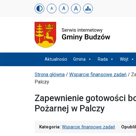
Urząd Gminy w Budzowi
Skip menu
A
A
A
Menu główne
Aktualności
Gmina
Rada
Wójt
Ścieżka powrotu
Strona główna
/
Wsparcie finansowe zadań
/
Za
Palczy
Zapewnienie gotowości bo
Pożarnej w Palczy
Kategoria:
Wsparcie finansowe zadań
Opubli