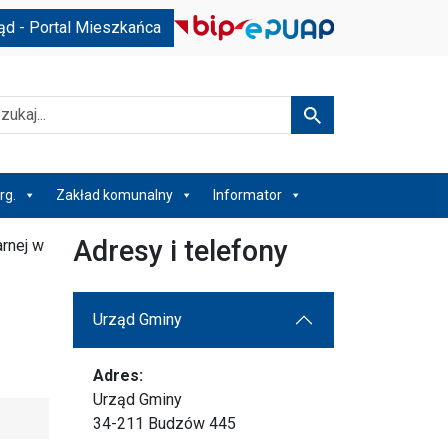
ąd - Portal Mieszkańca
kaj
Szukaj
rg.
Zakład komunalny
Informator
Adresy i telefony
rnej w
Urząd Gminy
Adres:
Urząd Gminy
34-211 Budzów 445