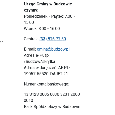
Urząd Gminy w Budzowie
czynny:
Poniedziałek - Piątek: 7.00 -
15.00
Wtorek: 8.00 - 16.00
Centrala
(33) 876 77 50
ł.
E-mail:
gmina@budzow.pl
Adres e-Puap:
/Budzow/skrytka
Adres e-doręczeń: AE:PL-
19057-55520-DAJET-21
Numer konta bankowego:
13 8128 0005 0030 3231 2000
0010
Bank Spółdzielczy w Budzowie