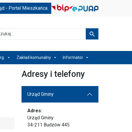
ąd - Portal Mieszkańca
kaj
Szukaj
rg.
Zakład komunalny
Informator
Adresy i telefony
Urząd Gminy
Adres:
Urząd Gminy
34-211 Budzów 445