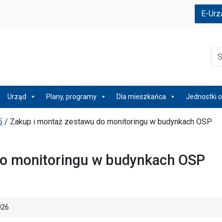
e
E-Urz
Szu
Urząd
Plany, programy
Dla mieszkańca
Jednostki o
5
/
Zakup i montaż zestawu do monitoringu w budynkach OSP
do monitoringu w budynkach OSP
026