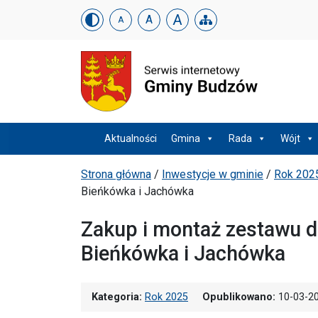
Urząd Gminy w Budzowi
Skip menu
A
A
A
Menu główne
Aktualności
Gmina
Rada
Wójt
Ścieżka powrotu
Strona główna
/
Inwestycje w gminie
/
Rok 202
Bieńkówka i Jachówka
Zakup i montaż zestawu 
Bieńkówka i Jachówka
Kategoria:
Rok 2025
Opublikowano:
10-03-2