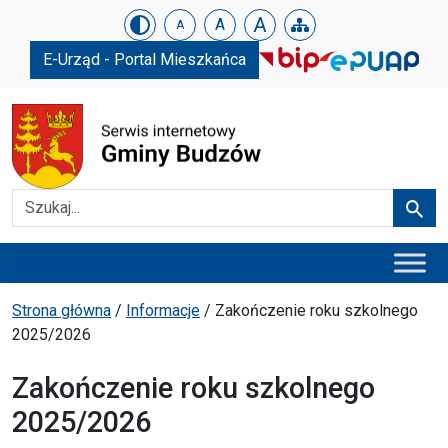
Urząd Gminy w Budzowie
Skip menu
A
A
A
E-Urząd - Portal Mieszkańca
Szukaj
Szuka
Menu główne
Ścieżka powrotu
Strona główna
/
Informacje
/
Zakończenie roku szkolnego
2025/2026
Zakończenie roku szkolnego
2025/2026