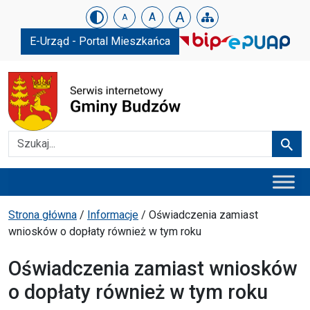
Urząd Gminy w Budzowie
Skip menu
A
A
A
E-Urząd - Portal Mieszkańca
Szukaj
Szuka
Menu główne
Ścieżka powrotu
Strona główna
/
Informacje
/
Oświadczenia zamiast
wniosków o dopłaty również w tym roku
Oświadczenia zamiast wniosków
o dopłaty również w tym roku