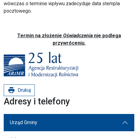
wówczas o terminie wpływu zadecyduje data stempla
pocztowego.
Termin na złożenie
Oświadczenia
nie podlega
przywróceniu.
print
Drukuj
Adresy i telefony
Urząd Gminy