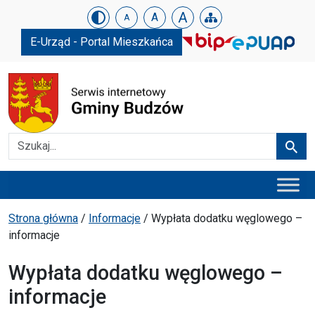
Urząd Gminy w Budzowie
Skip menu
A
A
A
E-Urząd - Portal Mieszkańca
Szukaj
Szuka
Menu główne
Ścieżka powrotu
Strona główna
/
Informacje
/
Wypłata dodatku węglowego –
informacje
Wypłata dodatku węglowego –
informacje