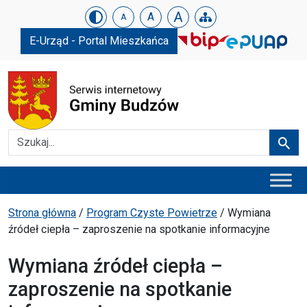
Urząd Gminy w Budzowie
Skip menu
A
A
A
E-Urząd - Portal Mieszkańca
Szukaj
Szuka
Menu główne
Ścieżka powrotu
Strona główna
/
Program Czyste Powietrze
/
Wymiana
źródeł ciepła – zaproszenie na spotkanie informacyjne
Wymiana źródeł ciepła –
zaproszenie na spotkanie