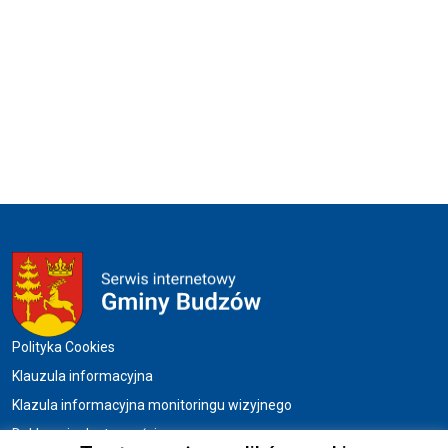
Menu w stopce
Polityka Cookies
Klauzula informacyjna
Klazula informacyjna monitoringu wizyjnego
Deklaracja dostępności