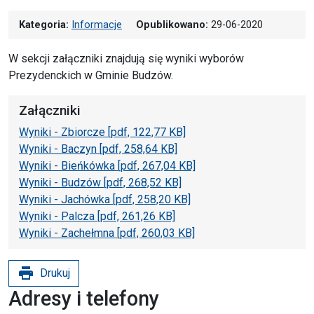
Kategoria:
Informacje
Opublikowano:
29-06-2020
W sekcji załączniki znajdują się wyniki wyborów
Prezydenckich w Gminie Budzów.
Załączniki
Wyniki - Zbiorcze [pdf, 122,77 KB]
Wyniki - Baczyn [pdf, 258,64 KB]
Wyniki - Bieńkówka [pdf, 267,04 KB]
Wyniki - Budzów [pdf, 268,52 KB]
Wyniki - Jachówka [pdf, 258,20 KB]
Wyniki - Palcza [pdf, 261,26 KB]
Wyniki - Zachełmna [pdf, 260,03 KB]
print
Drukuj
Adresy i telefony