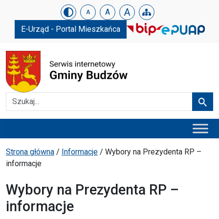
Urząd Gminy w Budzowie
Skip menu
A
A
A
E-Urząd - Portal Mieszkańca
Szukaj
Szuka
Menu główne
Ścieżka powrotu
Strona główna
/
Informacje
/
Wybory na Prezydenta RP –
informacje
Wybory na Prezydenta RP –
informacje