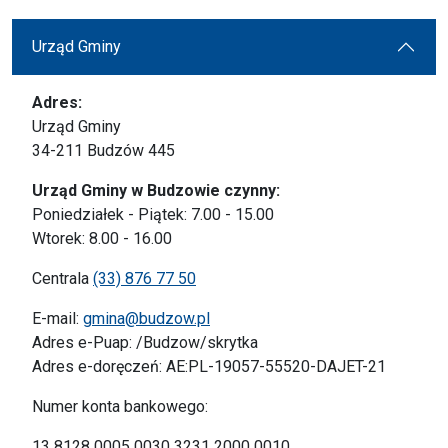
Urząd Gminy
Adres:
Urząd Gminy
34-211 Budzów 445
Urząd Gminy w Budzowie czynny:
Poniedziałek - Piątek: 7.00 - 15.00
Wtorek: 8.00 - 16.00
Centrala
(33) 876 77 50
E-mail:
gmina@budzow.pl
Adres e-Puap: /Budzow/skrytka
Adres e-doręczeń: AE:PL-19057-55520-DAJET-21
Numer konta bankowego:
13 8128 0005 0030 3231 2000 0010