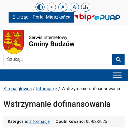
Urząd Gminy w Budzowie
Skip menu
A
A
A
E-Urząd - Portal Mieszkańca
Szukaj
Szuka
Menu główne
Ścieżka powrotu
Strona główna
/
Informacje
/
Wstrzymanie dofinansowania
Wstrzymanie dofinansowania
Kategoria:
Informacje
Opublikowano:
05-02-2025