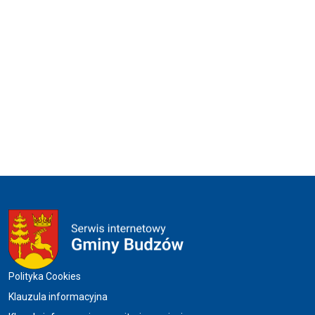
Menu w stopce
Polityka Cookies
Klauzula informacyjna