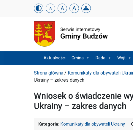
Urząd Gminy w Budzowi
Skip menu
A
A
A
Menu główne
Aktualności
Gmina
Rada
Wójt
Ścieżka powrotu
Strona główna
/
Komunikaty dla obywateli Ukrai
Ukrainy – zakres danych
Wniosek o świadczenie w
Ukrainy – zakres danych
Kategoria:
Komunikaty dla obywateli Ukrainy