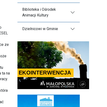
Biblioteka i Ośrodek
Animacji Kultury
o
Dzielnicowi w Gminie
PESEL
ce ze
może
tu
 ta na
racy.
która
ać