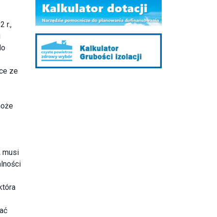
 r.,
i
do
ce ze
może
L musi
lności
która
ać