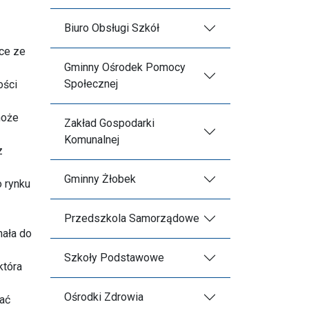
Biuro Obsługi Szkół
ce ze
Gminny Ośrodek Pomocy
Społecznej
ości
może
Zakład Gospodarki
Komunalnej
z
Gminny Żłobek
 rynku
Przedszkola Samorządowe
hała do
Szkoły Podstawowe
która
Ośrodki Zdrowia
ać