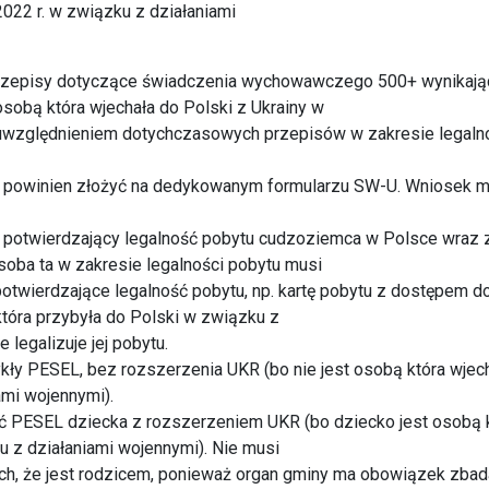
2022 r. w związku z działaniami
przepisy dotyczące świadczenia wychowawczego 500+ wynikają
sobą która wjechała do Polski z Ukrainy w
 uwzględnieniem dotychczasowych przepisów w zakresie legaln
e powinien złożyć na dedykowanym formularzu SW-U. Wniosek 
 potwierdzający legalność pobytu cudzoziemca w Polsce wraz 
soba ta w zakresie legalności pobytu musi
wierdzające legalność pobytu, np. kartę pobytu z dostępem do
która przybyła do Polski w związku z
 legalizuje jej pobytu.
y PESEL, bez rozszerzenia UKR (bo nie jest osobą która wjec
ami wojennymi).
 PESEL dziecka z rozszerzeniem UKR (bo dziecko jest osobą 
u z działaniami wojennymi). Nie musi
h, że jest rodzicem, ponieważ organ gminy ma obowiązek zbad