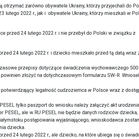
trzymać zarówno obywatele Ukrainy, którzy przyjechali do Po
 lutego 2022 r., jak i obywatele Ukrainy, którzy mieszkali w Po
ce przed 24 lutego 2022 r. i nie przebył do Polski w związku z
przed 24 lutego 2022 r. i dziecko mieszkało przed tą datą wraz 
hczasowe przepisy dotyczące świadczenia wychowawczego 500 
e powinien złożyć na dotychczasowym formularzu SW-R. Wnios
 potwierdzający legalność cudzoziemca w Polsce wraz z dost
 PESEL tylko paszport do wniosku należy załączyć akt urodzeni
er PESEL, ale w RU PESEL nie będzie danych rodziców dziecka,
ałymstoku postępowania wyjaśniającego, wnioskodawca zostan
ia dziecka.
rzed 24 lutego 2022 r., ale dziecko, na które ubiega się o świad