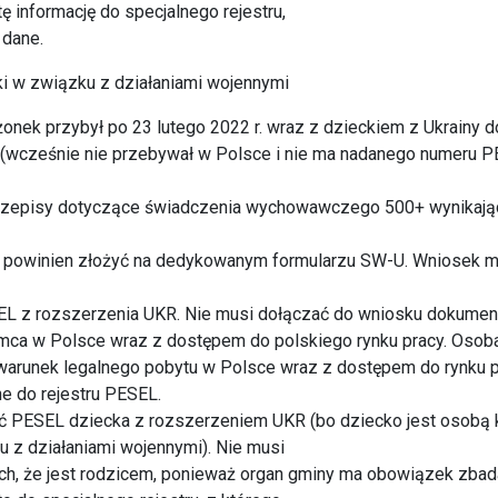
 informację do specjalnego rejestru,
 dane.
ki w związku z działaniami wojennymi
żonek przybył po 23 lutego 2022 r. wraz z dzieckiem z Ukrainy d
 (wcześnie nie przebywał w Polsce i nie ma nadanego numeru 
przepisy dotyczące świadczenia wychowawczego 500+ wynikają
e powinien złożyć na dedykowanym formularzu SW-U. Wniosek 
L z rozszerzenia UKR. Nie musi dołączać do wniosku dokumen
mca w Polsce wraz z dostępem do polskiego rynku pracy. Osoba
arunek legalnego pobytu w Polsce wraz z dostępem do rynku p
e do rejestru PESEL.
 PESEL dziecka z rozszerzeniem UKR (bo dziecko jest osobą 
u z działaniami wojennymi). Nie musi
h, że jest rodzicem, ponieważ organ gminy ma obowiązek zbad