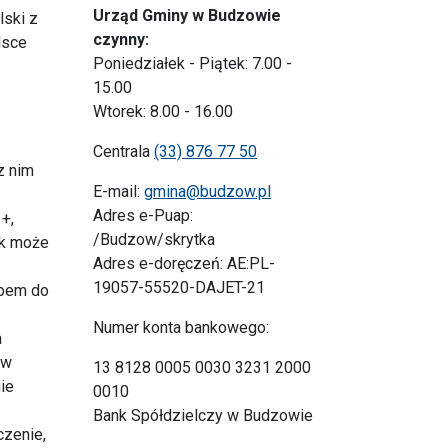
Urząd Gminy w Budzowie
lski z
czynny:
lsce
Poniedziałek - Piątek: 7.00 -
15.00
Wtorek: 8.00 - 16.00
Centrala
(33) 876 77 50
z nim
E-mail:
gmina@budzow.pl
Adres e-Puap:
+,
/Budzow/skrytka
ek może
Adres e-doręczeń: AE:PL-
19057-55520-DAJET-21
ępem do
Numer konta bankowego:
a
 w
13 8128 0005 0030 3231 2000
ie
0010
Bank Spółdzielczy w Budzowie
czenie,