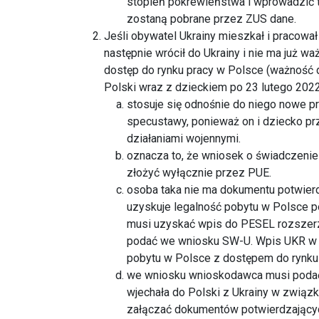
stopień pokrewieństwa i wprowadzić to
zostaną pobrane przez ZUS dane.
Jeśli obywatel Ukrainy mieszkał i pracowa
następnie wrócił do Ukrainy i nie ma już 
dostęp do rynku pracy w Polsce (ważność d
Polski wraz z dzieckiem po 23 lutego 2022 
stosuje się odnośnie do niego nowe 
specustawy, ponieważ on i dziecko prz
działaniami wojennymi.
oznacza to, że wniosek o świadczeni
złożyć wyłącznie przez PUE.
osoba taka nie ma dokumentu potwierd
uzyskuje legalność pobytu w Polsce p
musi uzyskać wpis do PESEL rozszerz
podać we wniosku SW-U. Wpis UKR w P
pobytu w Polsce z dostępem do rynku 
we wniosku wnioskodawca musi podać
wjechała do Polski z Ukrainy w związk
załączać dokumentów potwierdzającyc