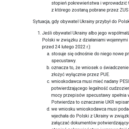
stopień pokrewieństwa i wprowadzić tę
z którego zostaną pobrane przez ZUS
Sytuacja, gdy obywatel Ukrainy przybył do Pols
Jeśli obywatel Ukrainy albo jego współmał
Polski w związku z działaniami wojennymi
przed 24 lutego 2022 r.):
stosuje się odnośnie do niego nowe 
specustawy.
oznacza to, że wniosek o świadczeni
złożyć wyłącznie przez PUE.
wnioskodawca musi mieć nadany PESE
potwierdzającego legalność cudzozie
mocy przepisów specustawy spełnia w
Potwierdza to oznaczenie UKR wpisan
we wniosku wnioskodawca musi podać
wjechała do Polski z Ukrainy w związk
załączać dokumentów potwierdzającyc