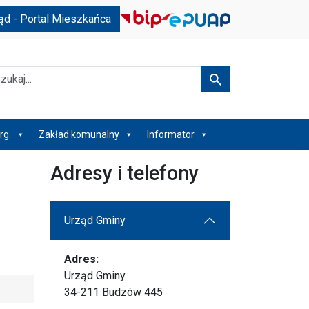
ąd - Portal Mieszkańca
kaj
Szukaj
rg.
Zakład komunalny
Informator
Adresy i telefony
Urząd Gminy
Adres:
Urząd Gminy
34-211 Budzów 445