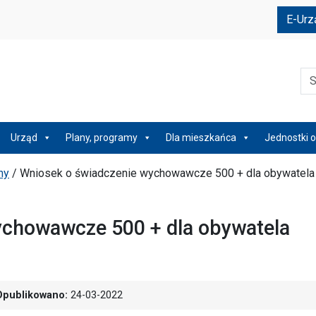
e
E-Urz
Szu
Urząd
Plany, programy
Dla mieszkańca
Jednostki o
ny
/
Wniosek o świadczenie wychowawcze 500 + dla obywatela
ychowawcze 500 + dla obywatela
Opublikowano:
24-03-2022