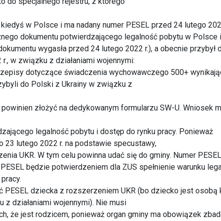
 do specjalnego rejestru, z którego
ł kiedyś w Polsce i ma nadany numer PESEL przed 24 lutego 2022
ważnego dokumentu potwierdzającego legalność pobytu w Polsce 
okumentu wygasła przed 24 lutego 2022 r.), a obecnie przybył 
r., w związku z działaniami wojennymi:
przepisy dotyczące świadczenia wychowawczego 500+ wynikają
ybyli do Polski z Ukrainy w związku z
e powinien złożyć na dedykowanym formularzu SW-U. Wniosek 
zającego legalność pobytu i dostęp do rynku pracy. Ponieważ
o 23 lutego 2022 r. na podstawie specustawy,
enia UKR. W tym celu powinna udać się do gminy. Numer PESE
ESEL będzie potwierdzeniem dla ZUS spełnienie warunku lega
pracy.
 PESEL dziecka z rozszerzeniem UKR (bo dziecko jest osobą 
u z działaniami wojennymi). Nie musi
h, że jest rodzicem, ponieważ organ gminy ma obowiązek zbad