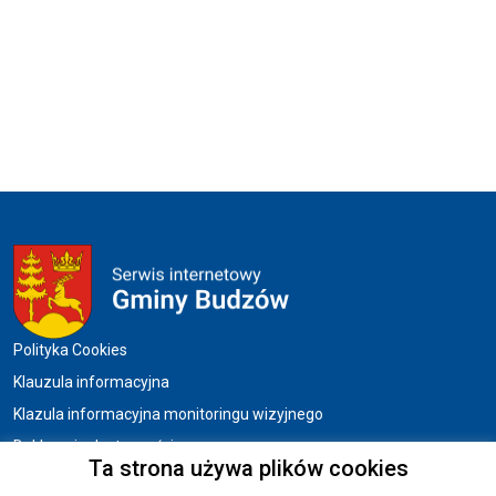
Menu w stopce
Polityka Cookies
Klauzula informacyjna
Klazula informacyjna monitoringu wizyjnego
Deklaracja dostępności
Ta strona używa plików cookies