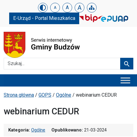
Urząd Gminy w Budzowie
Skip menu
A
A
A
E-Urząd - Portal Mieszkańca
Szukaj
Szuka
Menu główne
Ścieżka powrotu
Strona główna
/
GOPS
/
Ogólne
/
webinarium CEDUR
webinarium CEDUR
Kategoria:
Ogólne
Opublikowano:
21-03-2024