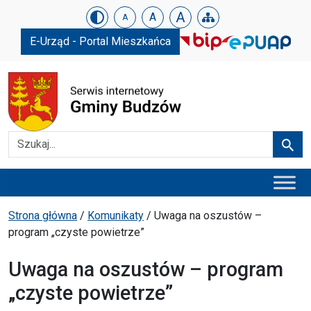
Urząd Gminy w Budzowie
Skip menu
A
A
A
E-Urząd - Portal Mieszkańca
Szukaj
Szuka
Menu główne
Ścieżka powrotu
Strona główna
/
Komunikaty
/
Uwaga na oszustów –
program „czyste powietrze”
Uwaga na oszustów – program
„czyste powietrze”