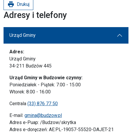
print
Drukuj
Adresy i telefony
Urząd Gminy
Adres:
Urząd Gminy
34-211 Budzów 445
Urząd Gminy w Budzowie czynny:
Poniedziałek - Piątek: 7.00 - 15.00
Wtorek: 8.00 - 16.00
Centrala
(33) 876 77 50
E-mail:
gmina@budzow.pl
Adres e-Puap: /Budzow/skrytka
Adres e-doręczeń: AE:PL-19057-55520-DAJET-21