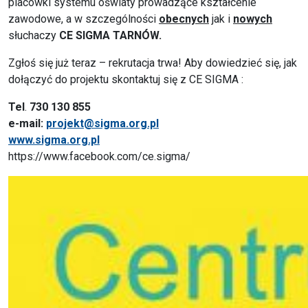
placówki systemu oświaty prowadzące kształcenie
zawodowe, a w szczególności
obecnych
jak i
nowych
słuchaczy
CE SIGMA
TARNÓW.
Zgłoś się już teraz – rekrutacja trwa! Aby dowiedzieć się, jak
dołączyć do projektu skontaktuj się z CE SIGMA :
Tel
.
730 130 855
e-mail:
projekt@sigma.org.pl
www.sigma.org.pl
https://www.facebook.com/ce.sigma/