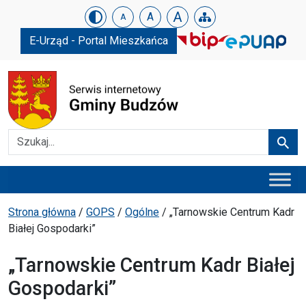
Urząd Gminy w Budzowie
Skip menu
A
A
A
E-Urząd - Portal Mieszkańca
Szukaj
Szuka
Menu główne
Ścieżka powrotu
Strona główna
/
GOPS
/
Ogólne
/
„Tarnowskie Centrum Kadr
Białej Gospodarki”
„Tarnowskie Centrum Kadr Białej
Gospodarki”