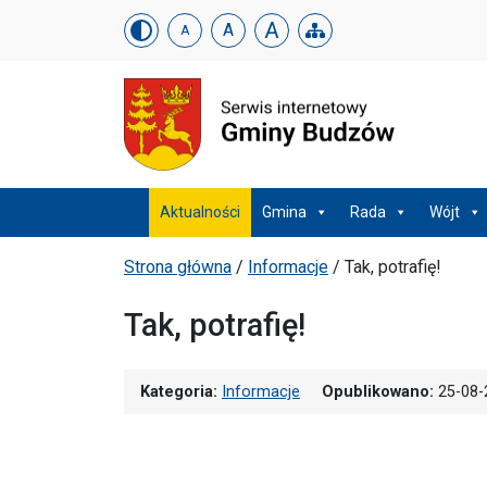
Urząd Gminy w Budzowi
Skip menu
A
A
A
Menu główne
Aktualności
Gmina
Rada
Wójt
Ścieżka powrotu
Strona główna
/
Informacje
/
Tak, potrafię!
Tak, potrafię!
Kategoria:
Informacje
Opublikowano:
25-08-