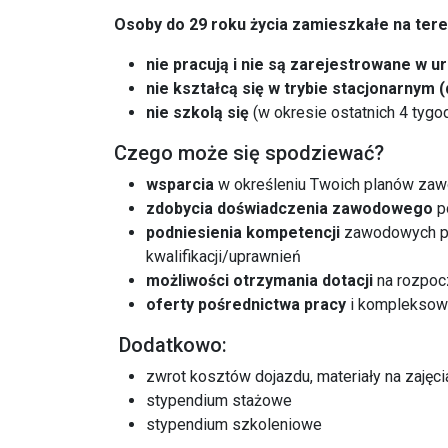
Osoby do 29 roku życia zamieszkałe na tere
nie pracują i nie są zarejestrowane w u
nie kształcą się
w trybie stacjonarnym
(
nie szkolą się
(w okresie ostatnich 4 tygo
Czego może się spodziewać?
wsparcia
w określeniu Twoich planów zaw
zdobycia doświadczenia zawodowego
p
podniesienia kompetencji
zawodowych po
kwalifikacji/uprawnień
możliwości otrzymania dotacji
na rozpocz
oferty pośrednictwa pracy
i kompleksow
Dodatkowo:
zwrot kosztów dojazdu, materiały na zajęc
stypendium stażowe
stypendium szkoleniowe