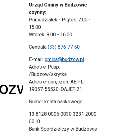
Urząd Gminy w Budzowie
czynny:
Poniedziałek - Piątek: 7.00 -
15.00
Wtorek: 8.00 - 16.00
Centrala
(33) 876 77 50
E-mail:
gmina@budzow.pl
Adres e-Puap:
/Budzow/skrytka
Adres e-doręczeń: AE:PL-
19057-55520-DAJET-21
Numer konta bankowego:
13 8128 0005 0030 3231 2000
0010
Bank Spółdzielczy w Budzowie