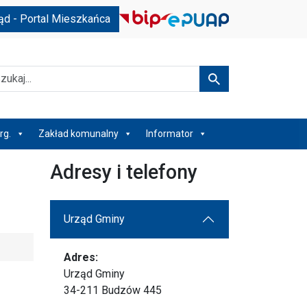
ąd - Portal Mieszkańca
kaj
Szukaj
rg.
Zakład komunalny
Informator
Adresy i telefony
Urząd Gminy
Adres:
Urząd Gminy
34-211 Budzów 445