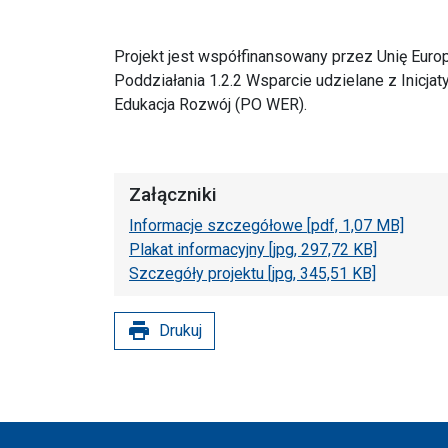
Projekt jest współfinansowany przez Unię Eur
Poddziałania 1.2.2 Wsparcie udzielane z Inicja
Edukacja Rozwój (PO WER).
Załączniki
Informacje szczegółowe [pdf, 1,07 MB]
Plakat informacyjny [jpg, 297,72 KB]
Szczegóły projektu [jpg, 345,51 KB]
print
Drukuj