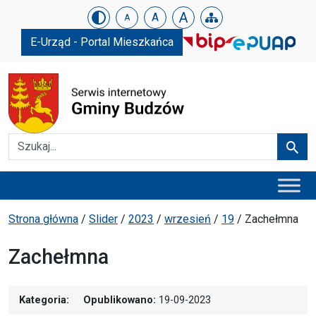
Urząd Gminy w Budzowie
Skip menu
A
A
A
E-Urząd - Portal Mieszkańca
Szukaj
Szuka
Menu główne
Ścieżka powrotu
Strona główna
/
Slider
/
2023
/
wrzesień
/
19
/
Zachełmna
Zachełmna
Kategoria:
Opublikowano:
19-09-2023