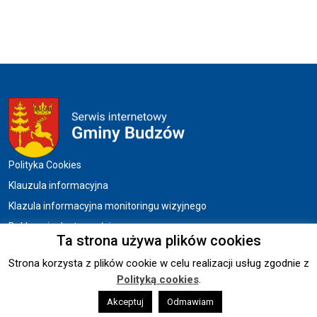
Menu w stopce
Polityka Cookies
Klauzula informacyjna
Klazula informacyjna monitoringu wizyjnego
Deklaracja dostępności
Ta strona używa plików cookies
Strona korzysta z plików cookie w celu realizacji usług zgodnie z
Copyright © 2026 UG BUDZÓW.
Polityką cookies
.
Wykonanie:
Akceptuj
sm32 STUDIO
Odmawiam