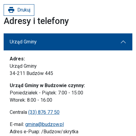
print
Drukuj
Adresy i telefony
Urząd Gminy
Adres:
Urząd Gminy
34-211 Budzów 445
Urząd Gminy w Budzowie czynny:
Poniedziałek - Piątek: 7.00 - 15.00
Wtorek: 8.00 - 16.00
Centrala
(33) 876 77 50
E-mail:
gmina@budzow.pl
Adres e-Puap: /Budzow/skrytka