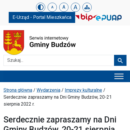
Urząd Gminy w Budzowie
Skip menu
A
A
A
E-Urząd - Portal Mieszkańca
Szukaj
Szuka
Menu główne
Ścieżka powrotu
Strona główna
/
Wydarzenia
/
Imprezy kulturalne
/
Serdecznie zapraszamy na Dni Gminy Budzów, 20-21
sierpnia 2022 r.
Serdecznie zapraszamy na Dni
Gminy Budzów, 20-21 sierpnia