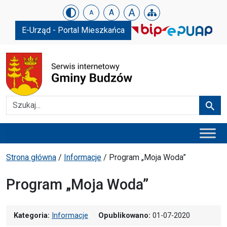
Urząd Gminy w Budzowie
Skip menu
A
A
A
E-Urząd - Portal Mieszkańca
Szukaj
Szuka
Menu główne
Ścieżka powrotu
Strona główna
/
Informacje
/
Program „Moja Woda”
Program „Moja Woda”
Kategoria:
Informacje
Opublikowano:
01-07-2020