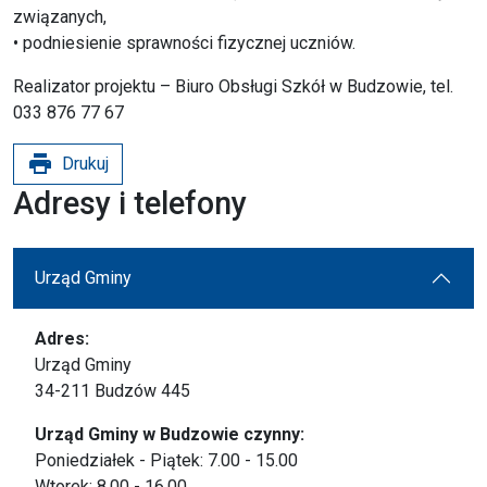
związanych,
• podniesienie sprawności fizycznej uczniów.
Realizator projektu – Biuro Obsługi Szkół w Budzowie, tel.
033 876 77 67
print
Drukuj
Adresy i telefony
Urząd Gminy
Adres:
Urząd Gminy
34-211 Budzów 445
Urząd Gminy w Budzowie czynny:
Poniedziałek - Piątek: 7.00 - 15.00
Wtorek: 8.00 - 16.00