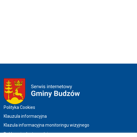
Menu w stopce
Polityka Cookies
Klauzula informacyjna
Klazula informacyjna monitoringu wizyjnego
Deklaracja dostępności