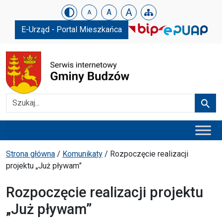
Urząd Gminy w Budzowie
Skip menu
A
A
A
E-Urząd - Portal Mieszkańca
Szukaj
Szuka
Menu główne
Ścieżka powrotu
Strona główna
/
Komunikaty
/
Rozpoczęcie realizacji
projektu „Już pływam”
Rozpoczęcie realizacji projektu
„Już pływam”