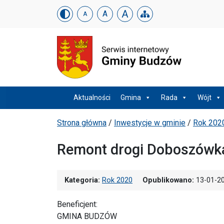
Urząd Gminy w Budzowi
Skip menu
A
A
A
Menu główne
Aktualności
Gmina
Rada
Wójt
Ścieżka powrotu
Strona główna
/
Inwestycje w gminie
/
Rok 202
Remont drogi Doboszówka
Kategoria:
Rok 2020
Opublikowano:
13-01-2
Beneficjent:
GMINA BUDZÓW