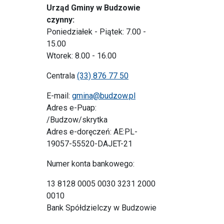
Urząd Gminy w Budzowie
czynny:
Poniedziałek - Piątek: 7.00 -
15.00
Wtorek: 8.00 - 16.00
Centrala
(33) 876 77 50
E-mail:
gmina@budzow.pl
Adres e-Puap:
/Budzow/skrytka
Adres e-doręczeń: AE:PL-
19057-55520-DAJET-21
Numer konta bankowego:
13 8128 0005 0030 3231 2000
0010
Bank Spółdzielczy w Budzowie