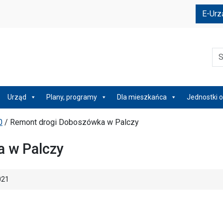
e
E-Urz
Szu
Urząd
Plany, programy
Dla mieszkańca
Jednostki o
0
/
Remont drogi Doboszówka w Palczy
 w Palczy
021