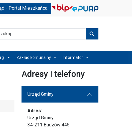
ąd - Portal Mieszkańca
kaj
Szukaj
rg.
Zakład komunalny
Informator
Adresy i telefony
Urząd Gminy
Adres:
Urząd Gminy
34-211 Budzów 445