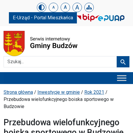
Urząd Gminy w Budzowie
Skip menu
A
A
A
E-Urząd - Portal Mieszkańca
Szukaj
Szuka
Menu główne
Ścieżka powrotu
Strona główna
/
Inwestycje w gminie
/
Rok 2021
/
Przebudowa wielofunkcyjnego boiska sportowego w
Budzowie
Przebudowa wielofunkcyjnego
boiska sportowego w Budzowie