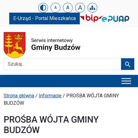
Urząd Gminy w Budzowie
Skip menu
A
A
A
E-Urząd - Portal Mieszkańca
Szukaj
Szuka
Menu główne
Ścieżka powrotu
Strona główna
/
Informacje
/
PROŚBA WÓJTA GMINY
BUDZÓW
PROŚBA WÓJTA GMINY
BUDZÓW