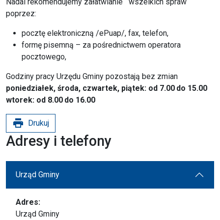
Nadal rekomendujemy załatwianie wszelkich spraw
poprzez:
pocztę elektroniczną /ePuap/, fax, telefon,
formę pisemną – za pośrednictwem operatora
pocztowego,
Godziny pracy Urzędu Gminy pozostają bez zmian
poniedziałek, środa, czwartek, piątek: od 7.00
do 15.00
wtorek: od 8.00
do 16.00
print
Drukuj
Adresy i telefony
Urząd Gminy
Adres:
Urząd Gminy