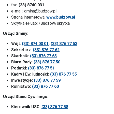
fax:
(33) 8740 031
e-mail: gmina@budzow.pl
Strona internetowa:
www.budzow.pl
Skrytka ePuap: /Budzow/skrytka
Urząd Gminy:
Wójt:
(33) 874 00 01
,
(33) 876 77 53
Sekretarz:
(33) 876 77 62
Skarbnik:
(33) 876 77 63
Biuro Rady:
(33) 876 77 50
Podatki:
(33) 876 77 51
Kadry i Ew. ludności:
(33) 876 77 55
Inwestycje:
(33) 876 77 59
Rolnictwo:
(33) 876 77 60
Urząd Stanu Cywilnego:
Kierownik USC:
(33) 876 77 58