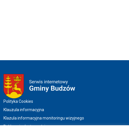
Menu w stopce
Polityka Cookies
Klauzula informacyjna
Klazula informacyjna monitoringu wizyjnego
Deklaracja dostępności