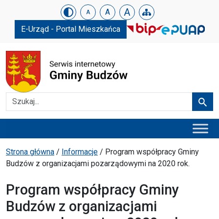
Urząd Gminy w Budzowie
Skip menu
A
A
A
E-Urząd - Portal Mieszkańca
Szukaj
Szuka
Menu główne
Ścieżka powrotu
Strona główna
/
Informacje
/
Program współpracy Gminy
Budzów z organizacjami pozarządowymi na 2020 rok.
Program współpracy Gminy
Budzów z organizacjami