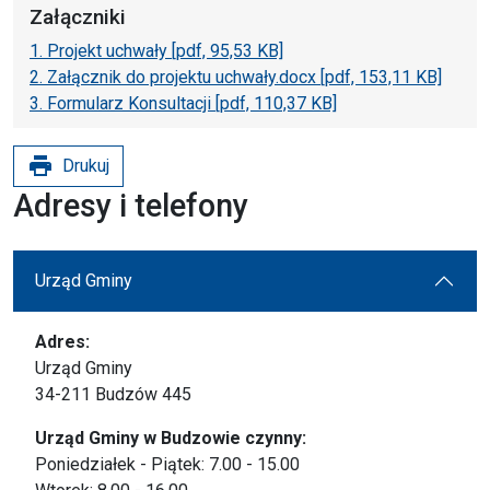
Załączniki
1. Projekt uchwały [pdf, 95,53 KB]
2. Załącznik do projektu uchwały.docx [pdf, 153,11 KB]
3. Formularz Konsultacji [pdf, 110,37 KB]
print
Drukuj
Adresy i telefony
Urząd Gminy
Adres:
Urząd Gminy
34-211 Budzów 445
Urząd Gminy w Budzowie czynny:
Poniedziałek - Piątek: 7.00 - 15.00