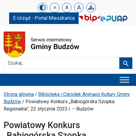
Urząd Gminy w Budzowie
Skip menu
A
A
A
E-Urząd - Portal Mieszkańca
Szukaj
Szuka
Menu główne
Ścieżka powrotu
Strona główna
/
Biblioteka i Ośrodek Animacji Kultury Gminy
Budzów
/
Powiatowy Konkurs „Babiogórska Szopka
Regionalna”, 22 stycznia 2023 r. – Budzów
Powiatowy Konkurs
„Babiogórska Szopka