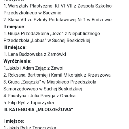
1. Warsztaty Plastyczne Kl. VI-VII z Zespołu Szkolno-
Przedszkolnego w Baczynie
2. Klasa VII ze Szkoły Podstawowej Nr 1 w Budzowie
II miejsce:
1. Grupa Przedszkolna „Jeże” z Niepublicznego
Przedszkola „Lobus” w Suchej Beskidzkiej
III miejsce:
1. Lena Budzowska z Żarnówki
Wyróżnienie:
1.Jakub i Adam Zając z Zawoi
2. Roksana. Bartłomiej i Kamil Mikołajek z Krzeszowa
3. Grupa „Zajączki” w Miejskiego Przedszkola
Samorządowego w Suchej Beskidzkiej
4. Faustyna i Julia Pacyga z Osielca
5. Filip Ryś z Toporzyska
III. KATEGORIA „MŁODZIEŻOWA”
I miejsce:
1.Jakub Ryś z Toporzyska