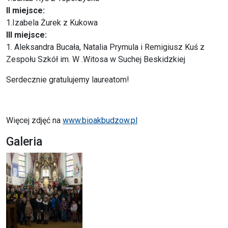
II miejsce:
1.Izabela Żurek z Kukowa
III miejsce:
1. Aleksandra Bucała, Natalia Prymula i Remigiusz Kuś z
Zespołu Szkół im. W .Witosa w Suchej Beskidzkiej
Serdecznie gratulujemy laureatom!
Więcej zdjęć na
www.bioakbudzow.pl
Galeria