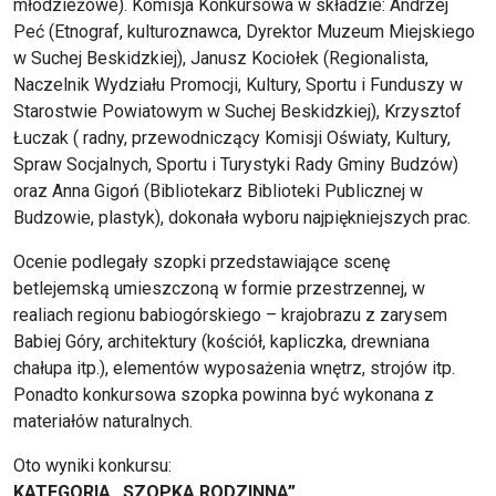
młodzieżowe). Komisja Konkursowa w składzie: Andrzej
Peć (Etnograf, kulturoznawca, Dyrektor Muzeum Miejskiego
w Suchej Beskidzkiej), Janusz Kociołek (Regionalista,
Naczelnik Wydziału Promocji, Kultury, Sportu i Funduszy w
Starostwie Powiatowym w Suchej Beskidzkiej), Krzysztof
Łuczak ( radny, przewodniczący Komisji Oświaty, Kultury,
Spraw Socjalnych, Sportu i Turystyki Rady Gminy Budzów)
oraz Anna Gigoń (Bibliotekarz Biblioteki Publicznej w
Budzowie, plastyk), dokonała wyboru najpiękniejszych prac.
Ocenie podlegały szopki przedstawiające scenę
betlejemską umieszczoną w formie przestrzennej, w
realiach regionu babiogórskiego – krajobrazu z zarysem
Babiej Góry, architektury (kościół, kapliczka, drewniana
chałupa itp.), elementów wyposażenia wnętrz, strojów itp.
Ponadto konkursowa szopka powinna być wykonana z
materiałów naturalnych.
Oto wyniki konkursu:
KATEGORIA „SZOPKA RODZINNA”