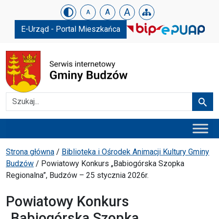
Urząd Gminy w Budzowie
Skip menu
A
A
A
E-Urząd - Portal Mieszkańca
Szukaj
Szuka
Menu główne
Ścieżka powrotu
Strona główna
/
Biblioteka i Ośrodek Animacji Kultury Gminy
Budzów
/
Powiatowy Konkurs „Babiogórska Szopka
Regionalna”, Budzów – 25 stycznia 2026r.
Powiatowy Konkurs
„Babiogórska Szopka