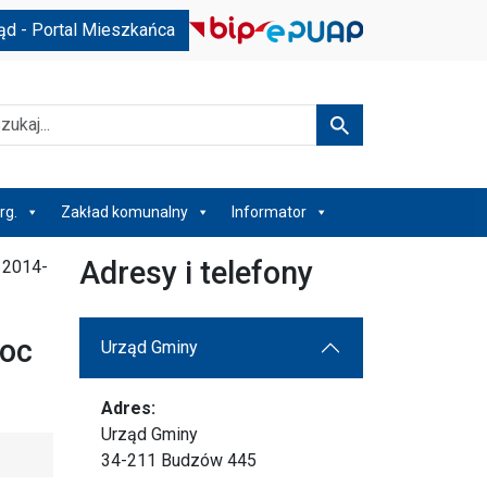
ąd - Portal Mieszkańca
kaj
Szukaj
rg.
Zakład komunalny
Informator
Adresy i telefony
 2014-
oc
Urząd Gminy
Adres:
Urząd Gminy
34-211 Budzów 445