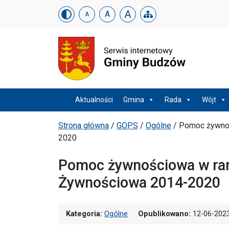
Urząd Gminy w Budzowi
Skip menu
A
A
A
Menu główne
Aktualności
Gmina
Rada
Wójt
Ścieżka powrotu
Strona główna
/
GOPS
/
Ogólne
/
Pomoc żywno
2020
Pomoc żywnościowa w ra
Żywnościowa 2014-2020
Kategoria:
Ogólne
Opublikowano:
12-06-202