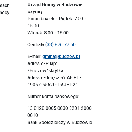
Urząd Gminy w Budzowie
amach
czynny:
omocy
Poniedziałek - Piątek: 7.00 -
15.00
Wtorek: 8.00 - 16.00
Centrala
(33) 876 77 50
E-mail:
gmina@budzow.pl
Adres e-Puap:
/Budzow/skrytka
Adres e-doręczeń: AE:PL-
19057-55520-DAJET-21
Numer konta bankowego:
13 8128 0005 0030 3231 2000
0010
Bank Spółdzielczy w Budzowie