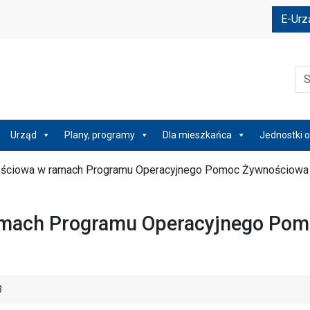
e
E-Urz
Szu
Urząd
Plany, programy
Dla mieszkańca
Jednostki o
ściowa w ramach Programu Operacyjnego Pomoc Żywnościowa
mach Programu Operacyjnego Pom
3