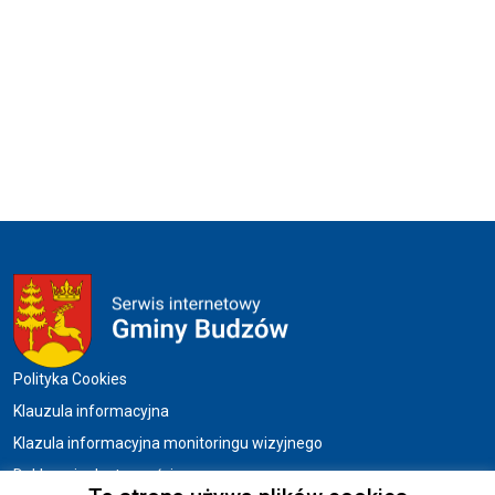
Menu w stopce
Polityka Cookies
Klauzula informacyjna
Klazula informacyjna monitoringu wizyjnego
Deklaracja dostępności