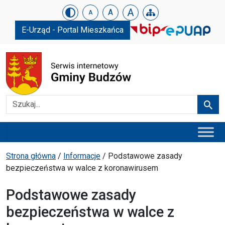
Urząd Gminy w Budzowie
Skip menu
A
A
A
E-Urząd - Portal Mieszkańca
Szukaj
Szuka
Menu główne
Ścieżka powrotu
Strona główna
/
Informacje
/
Podstawowe zasady
bezpieczeństwa w walce z koronawirusem
Podstawowe zasady
bezpieczeństwa w walce z