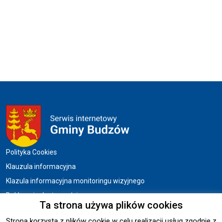
Menu w stopce
Polityka Cookies
Klauzula informacyjna
Klazula informacyjna monitoringu wizyjnego
Deklaracja dostępności
Ta strona używa plików cookies
Strona korzysta z plików cookie w celu realizacji usług zgodnie z