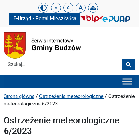
Urząd Gminy w Budzowie
Skip menu
A
A
A
E-Urząd - Portal Mieszkańca
Szukaj
Szuka
Menu główne
Ścieżka powrotu
Strona główna
/
Ostrzeżenia meteorologiczne
/
Ostrzeżenie
meteorologiczne 6/2023
Ostrzeżenie meteorologiczne
6/2023